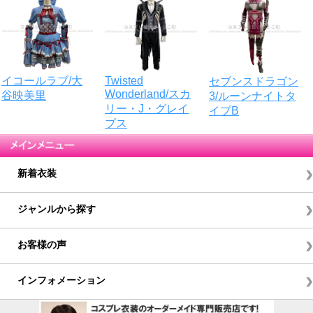
Twisted
イコールラブ/大
セブンスドラゴン
Wonderland/スカ
谷映美里
3/ルーンナイトタ
リー・J・グレイ
イプB
ブス
新着衣装
ジャンルから探す
お客様の声
インフォメーション