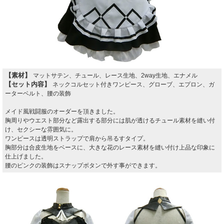
【素材】
マットサテン、チュール、レース生地、2way生地、エナメル
【セット内容】
ネックコルセット付きワンピース、グローブ、エプロン、ガ
ーターベルト、腰の装飾
メイド風戦闘服のオーダーを頂きました。
胸周りやウエスト部分など露出する部分には
肌が透ける
チュール素材を縫い付
け、セクシーな雰囲気に。
ワンピースは透明ストラップで肩から吊るすタイプ。
胸部分は合皮生地をベースに、大きな花のレース素材を縫い付け上品な印象に
仕上げました。
腰のピンクの装飾はスナップボタンで外す事ができます。