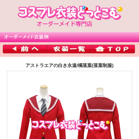
アストラエアの白き永遠/橘落葉(落葉制服)