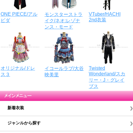
VTuber/HACHI
ONE PIECE/アル
モンスターストラ
2nd衣装
ビダ
イク/ネオ:レゾナ
ンス・モード
Twisted
オリジナル/ドレ
イコールラブ/大谷
Wonderland/スカ
ス３
映美里
リー・J・グレイ
ブス
新着衣装
ジャンルから探す