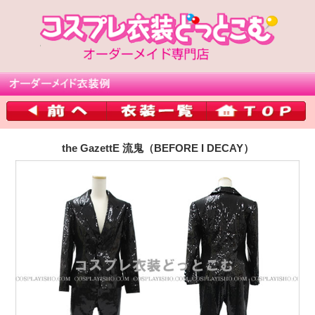
the GazettE 流鬼（BEFORE I DECAY）