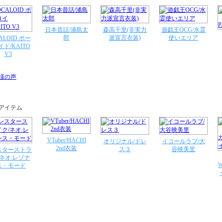
日本昔話/浦島太
森高千里(非実力
遊戯王OCG/水霊
郎
派宣言衣装)
使いエリア
ALOID ボー
ド/KAITO
V3
VTuber/HACHI
オリジナル/ドレ
イコールラブ/大
2nd衣装
ス３
谷映美里
スターストラ
/ネオ:レゾナ
W
ス・モード