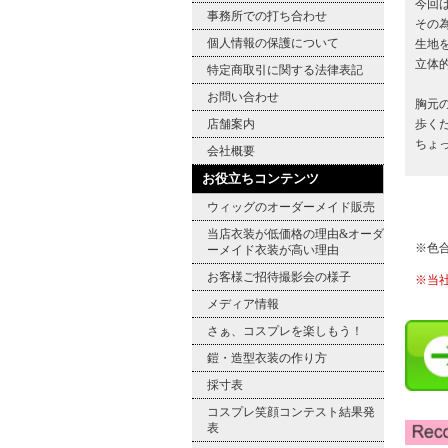
今回
事務所での打ち合わせ
その
個人情報の保護について
生地
立体
特定商取引に関する法律表記
お問い合わせ
胸元
歩く
店舗案内
ちょ
会社概要
お役立ちコンテンツ
ウィッグのオーダーメイド販売
当店衣装が低価格の理由&オーダ
※色
ーメイド衣装が高い理由
お客様ご招待撮影会の様子
※当
メディア情報
さぁ、コスプレを楽しもう！
鎧・造型衣装の作り方
採寸表
コスプレ笑顔コンテスト結果発
表