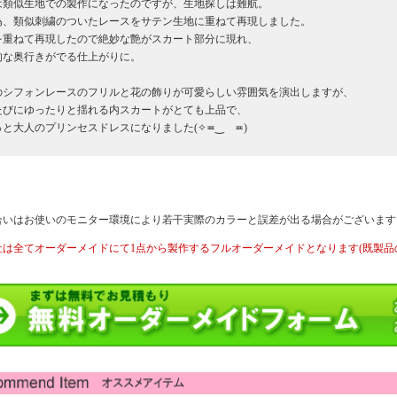
は類似生地での製作になったのですが、生地探しは難航。
為、類似刺繍のついたレースをサテン生地に重ねて再現しました。
を重ねて再現したので絶妙な艶がスカート部分に現れ、
的な奥行きがでる仕上がりに。
のシフォンレースのフリルと花の飾りが可愛らしい雰囲気を演出しますが、
たびにゆったりと揺れる内スカートがとても上品で、
っと大人のプリンセスドレスになりました(✧≖‿ゝ≖)
合いはお使いのモニター環境により若干実際のカラーと誤差が出る場合がございます
社は全てオーダーメイドにて1点から製作するフルオーダーメイドとなります(既製品