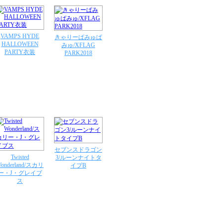
VAMPS HYDE
きゃりーぱみゅぱ
HALLOWEEN
みゅ/XFLAG
PARTY衣装
PARK2018
セブンスドラゴン
Twisted
3/ルーンナイトタ
onderland/スカリ
イプB
ー・J・グレイブ
ス