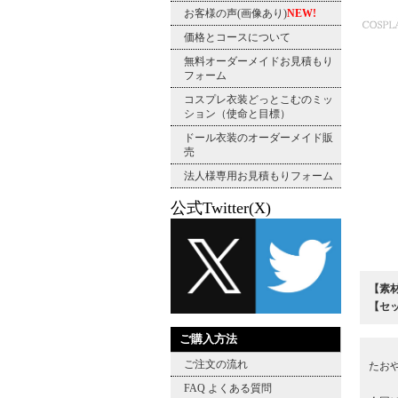
お客様の声(画像あり)
NEW!
価格とコースについて
無料オーダーメイドお見積もり
フォーム
コスプレ衣装どっとこむのミッ
ション（使命と目標）
ドール衣装のオーダーメイド販
売
法人様専用お見積もりフォーム
公式Twitter(X)
【素
【セ
ご購入方法
ご注文の流れ
たお
FAQ よくある質問