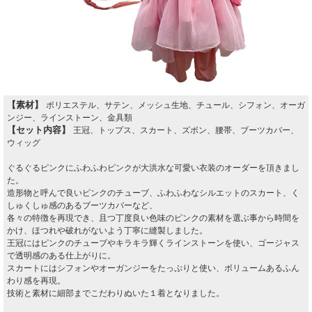
【素材】
ポリエステル、サテン、メッシュ生地、チュール、シフォン、オーガ
ンジー、ラインストーン、金具類
【セット内容】
王冠、トップス、スカート、ズボン、腰帯、ブーツカバー、
ウィッグ
ぐるぐるピンクにふわふわピンクが大洪水な可愛い衣装のオーダーを頂きまし
た。
造形物と呼んで良いピンクのチューブ、ふわふわなシルエットのスカート、く
しゅくしゅ感のあるブーツカバーなど、
各々の特徴を再現でき、且つ丁度良い色味のピンクの素材を選ぶ事から時間を
かけ、ほつれや破れがないよう丁寧に縫製しました。
王冠にはピンクのチューブやキラキラ輝くラインストーンを使い、ゴージャス
で透明感のある仕上がりに。
スカートにはシフォンやオーガンジーをたっぷりと使い、ボリュームあるふん
わり感を再現。
技術と素材に細部までこだわりぬいた１着となりました。