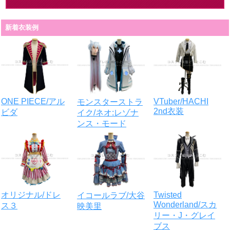
新着衣装例
VTuber/HACHI
ONE PIECE/アル
モンスターストラ
2nd衣装
ビダ
イク/ネオ:レゾナ
ンス・モード
Twisted
オリジナル/ドレ
イコールラブ/大谷
Wonderland/スカ
ス３
映美里
リー・J・グレイ
ブス