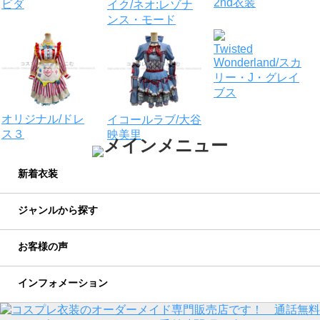
2nd衣装
ビダ
イク/ネオ:レゾナ
ンス・モード
Twisted
Wonderland/スカ
リー・J・グレイ
ブス
オリジナル/ドレ
イコールラブ/大谷
ス３
映美里
新着衣装
ジャンルから探す
お客様の声
インフォメーション