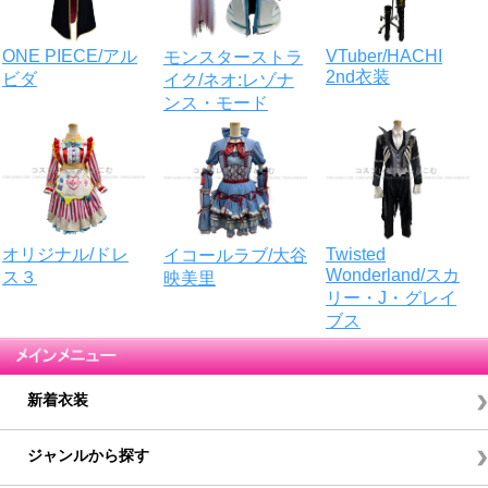
VTuber/HACHI
ONE PIECE/アル
モンスターストラ
2nd衣装
ビダ
イク/ネオ:レゾナ
ンス・モード
Twisted
オリジナル/ドレ
イコールラブ/大谷
Wonderland/スカ
ス３
映美里
リー・J・グレイ
ブス
新着衣装
ジャンルから探す